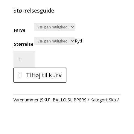
Størrelsesguide
Farve
Ryd
Størrelse
Sutsko
tyk
sål
Tilføj til kurv
antal
Varenummer (SKU):
BALLO SLIPPERS
Kategori:
Sko