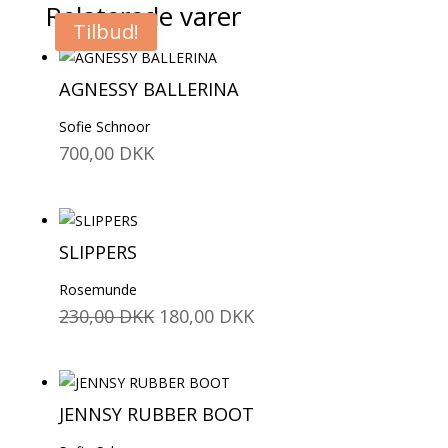
Relaterede varer
Tilbud!
AGNESSY BALLERINA
Sofie Schnoor
700,00
DKK
SLIPPERS
Rosemunde
Den
Den
230,00
DKK
180,00
DKK
oprindelige
aktuelle
pris
pris
var:
er:
JENNSY RUBBER BOOT
230,00 DKK.
180,00 DKK.