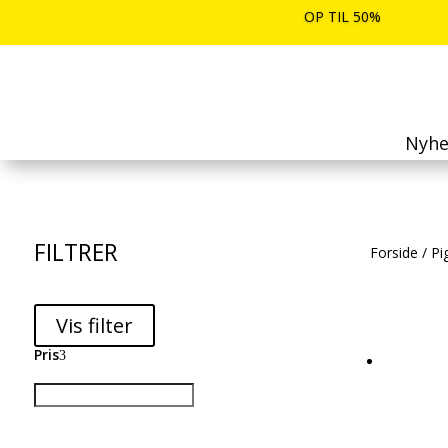
OP TIL 50%
Nyhe
FILTRER
Forside
/
Pi
Vis filter
Pris