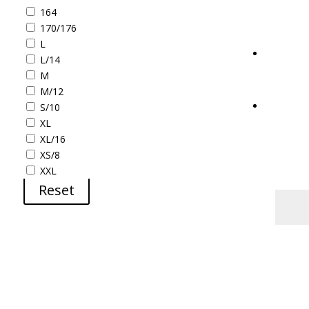
164
170/176
L
L/14
M
M/12
S/10
XL
XL/16
XS/8
XXL
Reset