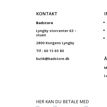
KONTAKT
Badstore
Lyngby storcenter 63 –
stuen
2800 Kongens Lyngby
Tlf.: 60 15 65 80
Å
butik@badstore.dk
M
L
HER KAN DU BETALE MED