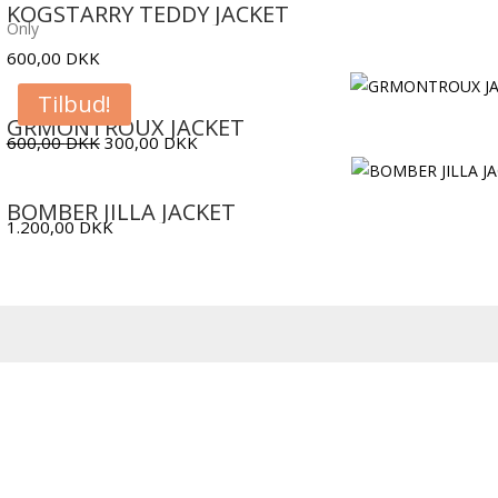
KOGSTARRY TEDDY JACKET
Only
600,00
DKK
Tilbud!
GRMONTROUX JACKET
Den
Den
600,00
DKK
300,00
DKK
oprindelige
aktuelle
pris
pris
BOMBER JILLA JACKET
1.200,00
DKK
var:
er:
600,00 DKK.
300,00 DKK.