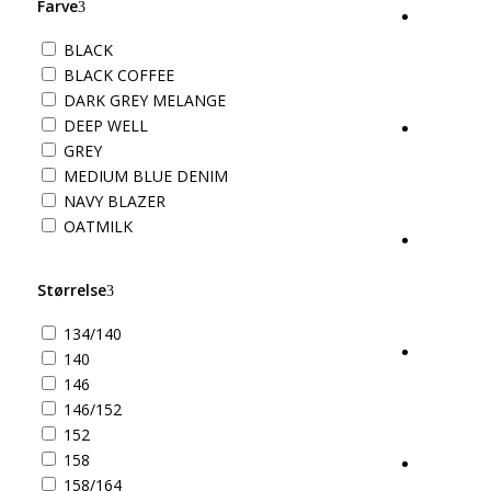
Farve
BLACK
BLACK COFFEE
DARK GREY MELANGE
DEEP WELL
GREY
MEDIUM BLUE DENIM
NAVY BLAZER
OATMILK
Størrelse
134/140
140
146
146/152
152
158
158/164