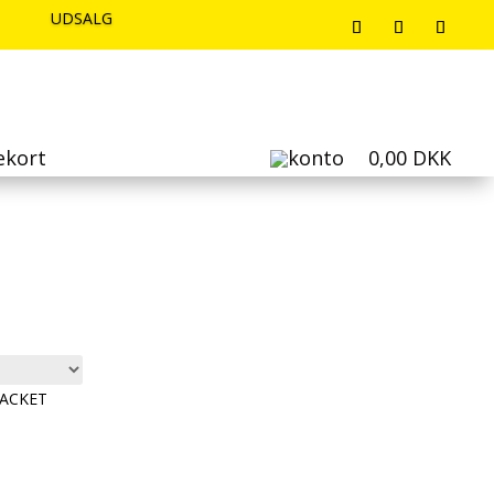
UDSALG
UDSALG
UDSALG
ekort
0,00
DKK
Sorteret
efter
seneste