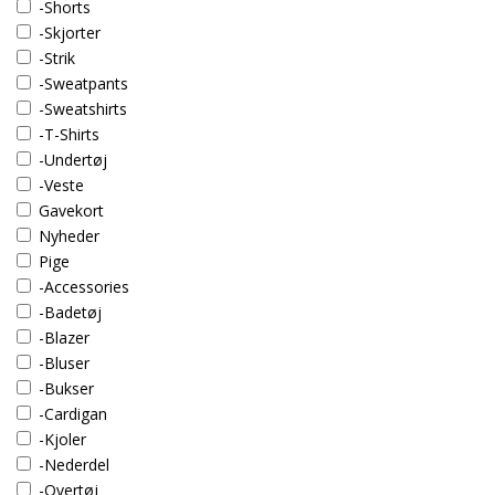
-Shorts
-Skjorter
-Strik
-Sweatpants
-Sweatshirts
-T-Shirts
-Undertøj
-Veste
Gavekort
Nyheder
Pige
-Accessories
-Badetøj
-Blazer
-Bluser
-Bukser
-Cardigan
-Kjoler
-Nederdel
-Overtøj