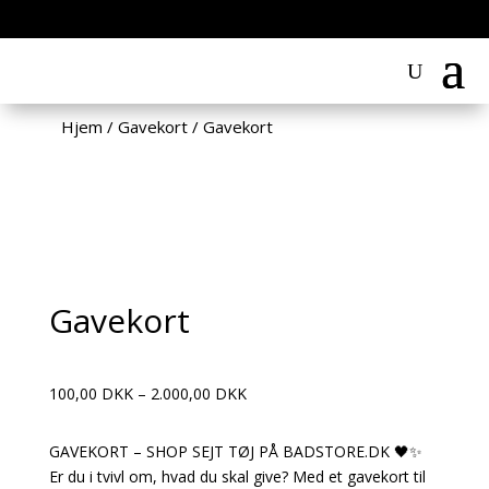
Hjem
/
Gavekort
/
Gavekort
Gavekort
Fra:
Til:
Gavekort
Prisinterval:
100,00
DKK
–
2.000,00
DKK
100,00 DKK
til
GAVEKORT – SHOP SEJT TØJ PÅ BADSTORE.DK 🖤✨
2.000,00 DKK
Er du i tvivl om, hvad du skal give? Med et gavekort til