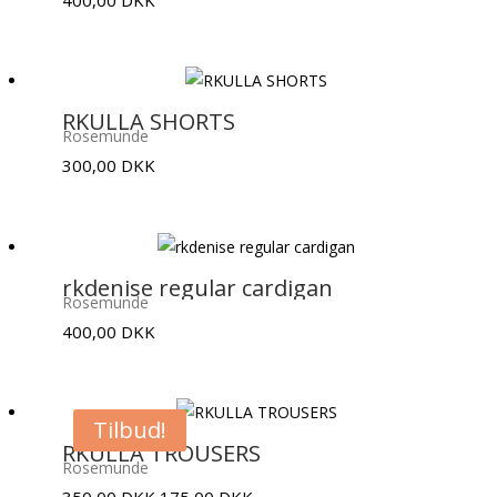
400,00
DKK
RKULLA SHORTS
Rosemunde
300,00
DKK
rkdenise regular cardigan
Rosemunde
400,00
DKK
Tilbud!
RKULLA TROUSERS
Rosemunde
Den
Den
350,00
DKK
175,00
DKK