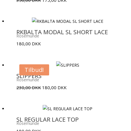
oprindelige
aktuelle
pris
pris
var:
er:
350,00 DKK.
175,00 DKK.
RKBALTA MODAL SL SHORT LACE
Rosemunde
180,00
DKK
Tilbud!
SLIPPERS
Rosemunde
Den
Den
230,00
DKK
180,00
DKK
oprindelige
aktuelle
pris
pris
var:
er:
230,00 DKK.
180,00 DKK.
SL REGULAR LACE TOP
Rosemunde
180,00
DKK