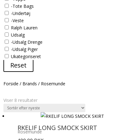
-Tote Bags
-Undertøj
-Veste
Ralph Lauren
Udsalg
-Udsalg Drenge
-Udsalg Piger
Ukategoriseret
Reset
Forside
/
Brands
/
Rosemunde
Sorteret
Viser 8 resultater
efter
seneste
RKELIF LONG SMOCK SKIRT
Rosemunde