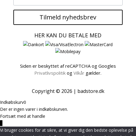
Tilmeld nyhedsbrev
HER KAN DU BETALE MED
Siden er beskyttet af reCAPTCHA og Googles
Privatlivspolitik
og
Vilkår
gælder.
Copyright © 2026 | badstore.dk
Indkøbskurv
0
Der er ingen varer i indkøbskurven.
Fortsæt med at handle
0
Vi bruger cookies for at sikre, at vi giver dig den bedste oplevelse på