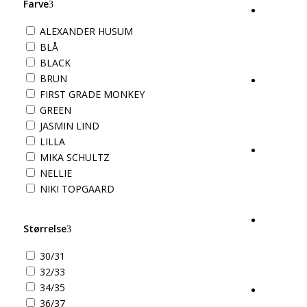
Farve
ALEXANDER HUSUM
BLÅ
BLACK
BRUN
FIRST GRADE MONKEY
GREEN
JASMIN LIND
LILLA
MIKA SCHULTZ
NELLIE
NIKI TOPGAARD
Størrelse
30/31
32/33
34/35
36/37