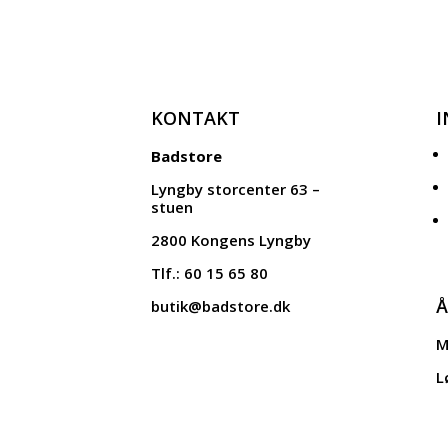
KONTAKT
Badstore
Lyngby storcenter 63 –
stuen
2800 Kongens Lyngby
Tlf.: 60 15 65 80
Å
butik@badstore.dk
M
L