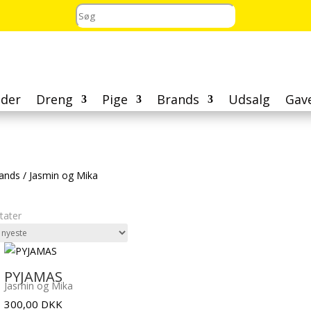
der
Dreng
Pige
Brands
Udsalg
Gav
ands
/
Jasmin og Mika
Sorteret
ltater
efter
seneste
PYJAMAS
Jasmin og Mika
300,00
DKK