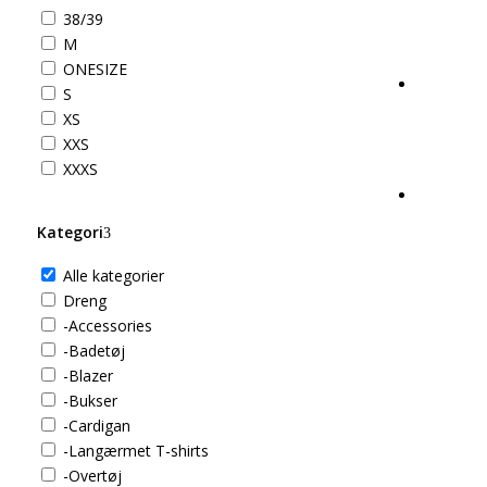
38/39
M
ONESIZE
S
XS
XXS
XXXS
Kategori
Alle kategorier
Dreng
-Accessories
-Badetøj
-Blazer
-Bukser
-Cardigan
-Langærmet T-shirts
-Overtøj