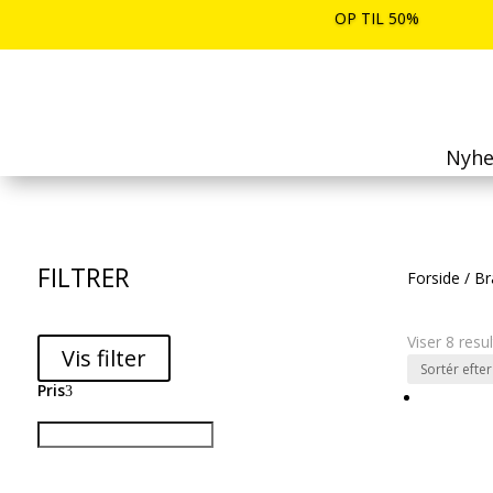
OP TIL 50%
Nyhe
FILTRER
Forside
/
Br
Viser 8 resu
Vis filter
Pris