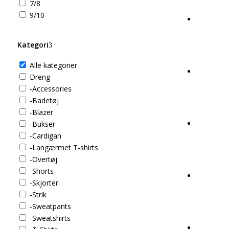
7/8
9/10
Kategori
Alle kategorier
Dreng
-Accessories
-Badetøj
-Blazer
-Bukser
-Cardigan
-Langærmet T-shirts
-Overtøj
-Shorts
-Skjorter
-Strik
-Sweatpants
-Sweatshirts