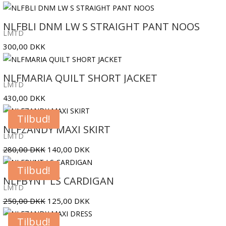
NLFBLI DNM LW S STRAIGHT PANT NOOS
LMTD
300,00
DKK
NLFMARIA QUILT SHORT JACKET
LMTD
430,00
DKK
Tilbud!
NLFZANDY MAXI SKIRT
LMTD
Den
Den
280,00
DKK
140,00
DKK
oprindelige
aktuelle
Tilbud!
pris
pris
NLFBYNT LS CARDIGAN
LMTD
var:
er:
Den
Den
250,00
DKK
125,00
DKK
280,00 DKK.
140,00 DKK.
oprindelige
aktuelle
Tilbud!