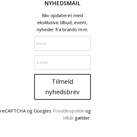
NYHEDSMAIL
Bliv opdateret med
eksklusive tilbud, event,
nyheder fra brands m.m.
Tilmeld
nyhedsbrev
af reCAPTCHA og Googles
Privatlivspolitik
og
Vilkår
gælder.