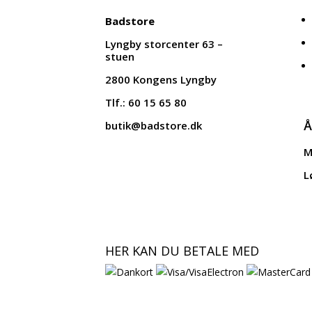
Badstore
Lyngby storcenter 63 –
stuen
2800 Kongens Lyngby
Tlf.: 60 15 65 80
Å
butik@badstore.dk
M
L
HER KAN DU BETALE MED