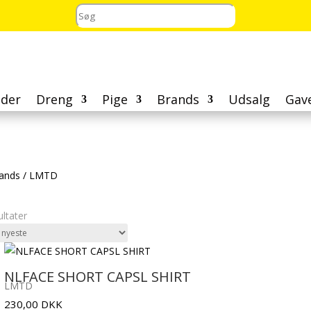
der
Dreng
Pige
Brands
Udsalg
Gav
ands
/
LMTD
Sorteret
ultater
efter
seneste
NLFACE SHORT CAPSL SHIRT
LMTD
230,00
DKK