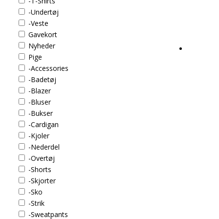
-T-Shirts
-Undertøj
-Veste
Gavekort
Nyheder
Pige
-Accessories
-Badetøj
-Blazer
-Bluser
-Bukser
-Cardigan
-Kjoler
-Nederdel
-Overtøj
-Shorts
-Skjorter
-Sko
-Strik
-Sweatpants