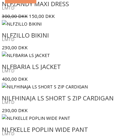
pris
pris
NLFZANDY MAXI DRESS
LMTD
var:
er:
Den
Den
300,00
DKK
150,00
DKK
250,00 DKK.
125,00 DKK.
oprindelige
aktuelle
pris
pris
NLFZILLO BIKINI
LMTD
var:
er:
230,00
DKK
300,00 DKK.
150,00 DKK.
NLFBARIA LS JACKET
LMTD
400,00
DKK
NILFHINAJA LS SHORT S ZIP CARDIGAN
LMTD
230,00
DKK
NLFKELLE POPLIN WIDE PANT
LMTD