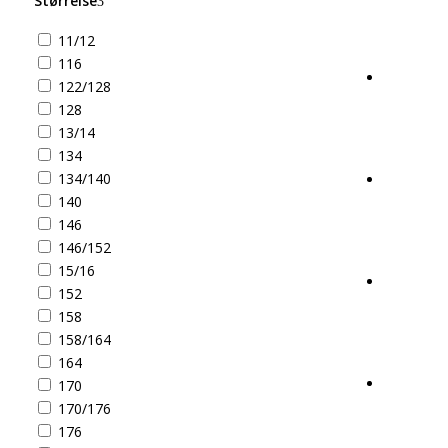
Størrelse
11/12
116
122/128
128
13/14
134
134/140
140
146
146/152
15/16
152
158
158/164
164
170
170/176
176