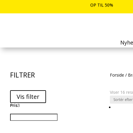
OP TIL 50%
Nyhe
FILTRER
Forside
/
Br
Viser 16 res
Vis filter
Pris