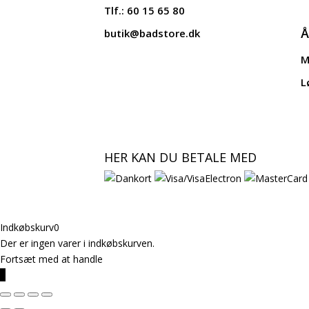
Tlf.: 60 15 65 80
Å
butik@badstore.dk
M
L
HER KAN DU BETALE MED
Indkøbskurv
0
Der er ingen varer i indkøbskurven.
Fortsæt med at handle
0