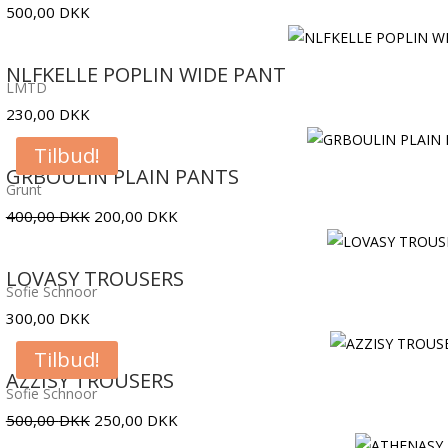
500,00
DKK
NLFKELLE POPLIN WIDE PANT
LMTD
230,00
DKK
Tilbud!
GRBOULIN PLAIN PANTS
Grunt
Den
Den
400,00
DKK
200,00
DKK
oprindelige
aktuelle
pris
pris
LOVASY TROUSERS
Sofie Schnoor
var:
er:
300,00
DKK
400,00 DKK.
200,00 DKK.
Tilbud!
AZZISY TROUSERS
Sofie Schnoor
Den
Den
500,00
DKK
250,00
DKK
oprindelige
aktuelle