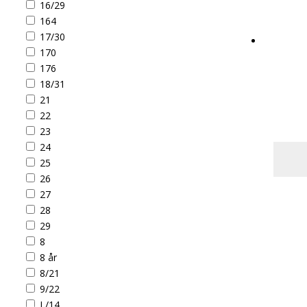
16/29
164
17/30
170
176
18/31
21
22
23
24
25
26
27
28
29
8
8 år
8/21
9/22
L/14