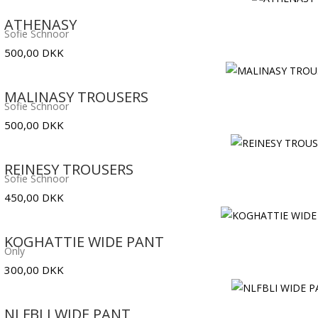
pris
pris
ATHENASY
Sofie Schnoor
var:
er:
500,00
DKK
500,00 DKK.
250,00 DKK.
MALINASY TROUSERS
Sofie Schnoor
500,00
DKK
REINESY TROUSERS
Sofie Schnoor
450,00
DKK
KOGHATTIE WIDE PANT
Only
300,00
DKK
NLFBLI WIDE PANT