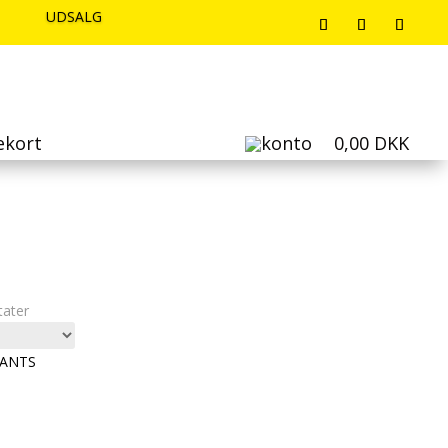
UDSALG
UDSALG
UDSALG
ekort
0,00
DKK
Sorteret
tater
efter
seneste