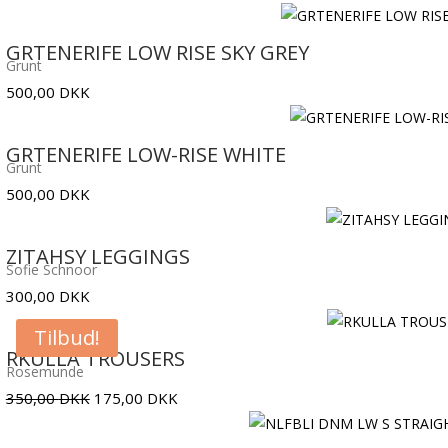
GRTENERIFE LOW RISE SKY GREY
Grunt
500,00
DKK
GRTENERIFE LOW-RISE WHITE
Grunt
500,00
DKK
ZITAHSY LEGGINGS
Sofie Schnoor
300,00
DKK
Tilbud!
RKULLA TROUSERS
Rosemunde
Den
Den
350,00
DKK
175,00
DKK
oprindelige
aktuelle