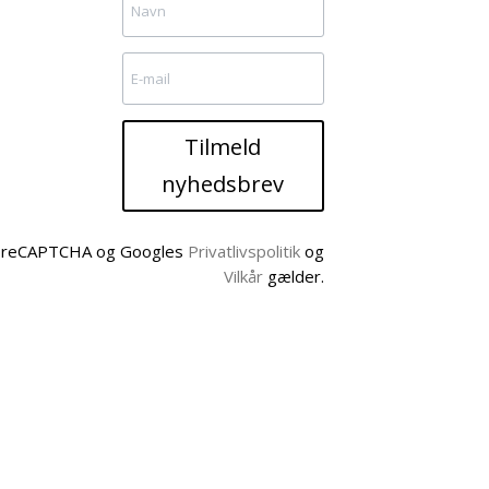
Tilmeld
nyhedsbrev
af reCAPTCHA og Googles
Privatlivspolitik
og
Vilkår
gælder.