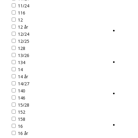
11/24
116
12
12 år
12/24
12/25
128
13/26
134
14
14 år
14/27
140
146
15/28
152
158
16
16 år