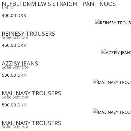
pris
pris
NLFBLI DNM LW S STRAIGHT PANT NOOS
LMTD
var:
er:
300,00
DKK
350,00 DKK.
175,00 DKK.
REINESY TROUSERS
Sofie Schnoor
450,00
DKK
AZZISY JEANS
Sofie Schnoor
500,00
DKK
MALINASY TROUSERS
Sofie Schnoor
500,00
DKK
MALINASY TROUSERS
Sofie Schnoor