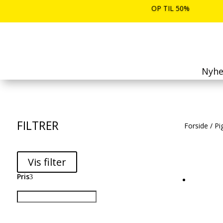
OP TIL 50%
Nyhe
FILTRER
Forside
/
Pi
Vis filter
Pris