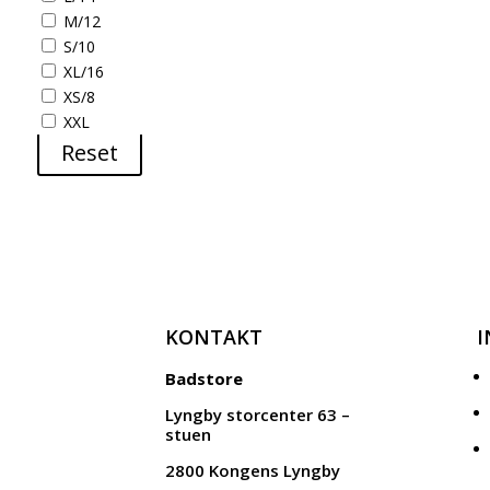
M/12
S/10
XL/16
XS/8
XXL
Reset
KONTAKT
Badstore
Lyngby storcenter 63 –
stuen
2800 Kongens Lyngby