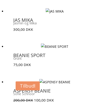
JAS MIKA
Jasmin og Mika
300,00
DKK
BEANIE SPORT
Grunt
75,00
DKK
Tilbud!
ASPENSY BEANIE
Sofie Schnoor
Den
Den
200,00
DKK
100,00
DKK
oprindelige
aktuelle