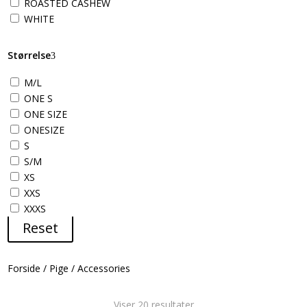
ROASTED CASHEW
WHITE
Størrelse
M/L
ONE S
ONE SIZE
ONESIZE
S
S/M
XS
XXS
XXXS
Reset
Forside
/
Pige
/
Accessories
Sorteret
Viser 20 resultater