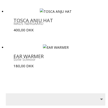
pris
pris
var:
er:
200,00 DKK.
100,00 DKK.
TOSCA ANJU HAT
MADS NØRGAARD
400,00
DKK
EAR WARMER
Sofie Schnoor
180,00
DKK