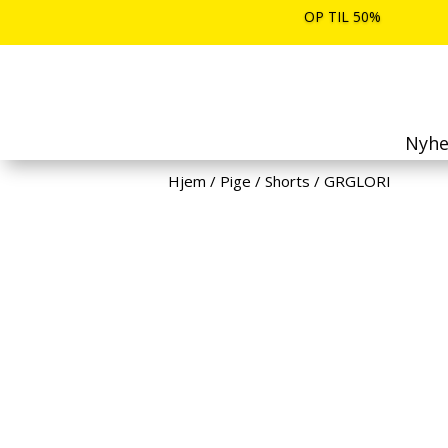
OP TIL 50%
Nyhe
Hjem
/
Pige
/
Shorts
/
GRGLORI