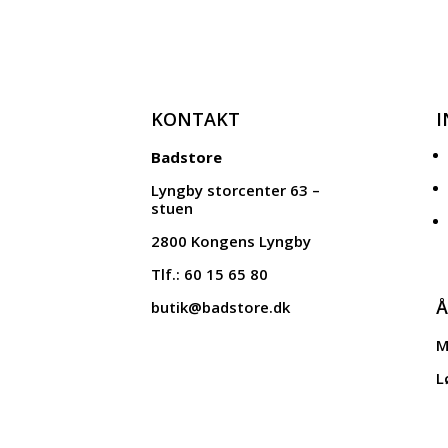
KONTAKT
Badstore
Lyngby storcenter 63 –
stuen
2800 Kongens Lyngby
Tlf.: 60 15 65 80
Å
butik@badstore.dk
M
L