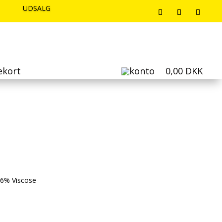
UDSALG
UDSALG
UDSALG
ekort
0,00
DKK
e
16% Viscose