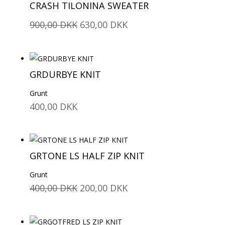
CRASH TILONINA SWEATER
Den
Den
900,00
DKK
630,00
DKK
oprindelige
aktuelle
pris
pris
var:
er:
GRDURBYE KNIT
900,00 DKK.
630,00 DKK.
Grunt
400,00
DKK
GRTONE LS HALF ZIP KNIT
Grunt
Den
Den
400,00
DKK
200,00
DKK
oprindelige
aktuelle
pris
pris