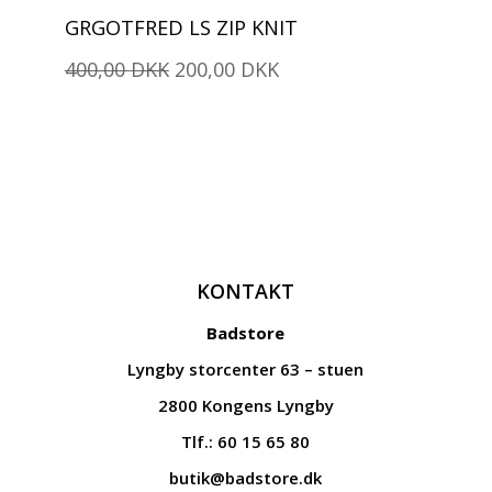
var:
er:
GRGOTFRED LS ZIP KNIT
400,00 DKK.
200,00 DKK.
Den
Den
400,00
DKK
200,00
DKK
oprindelige
aktuelle
pris
pris
var:
er:
400,00 DKK.
200,00 DKK.
KONTAKT
Badstore
Lyngby storcenter 63 – stuen
2800 Kongens Lyngby
Tlf.: 60 15 65 80
butik@badstore.dk