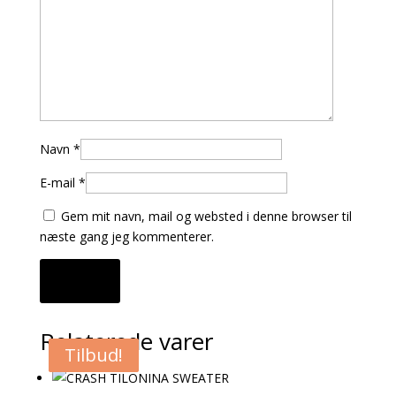
Navn
*
E-mail
*
Gem mit navn, mail og websted i denne browser til
næste gang jeg kommenterer.
Relaterede varer
Tilbud!
Tilbud!
Tilbud!