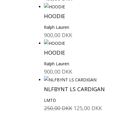
HOODIE
Ralph Lauren
900,00
DKK
HOODIE
Ralph Lauren
900,00
DKK
NLFBYNT LS CARDIGAN
LMTD
Den
Den
250,00
DKK
125,00
DKK
oprindelige
aktuelle
pris
pris
var:
er: