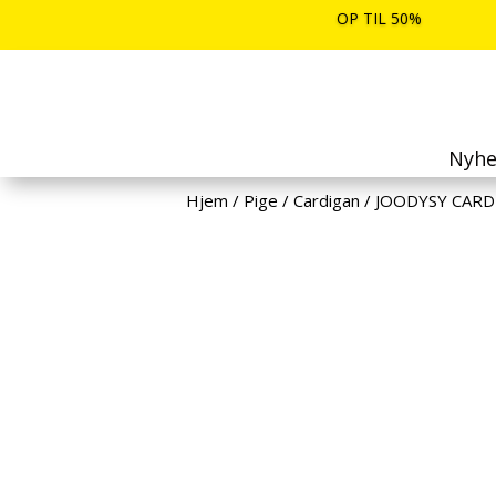
OP TIL 50%
Nyhe
Hjem
/
Pige
/
Cardigan
/
JOODYSY CARD