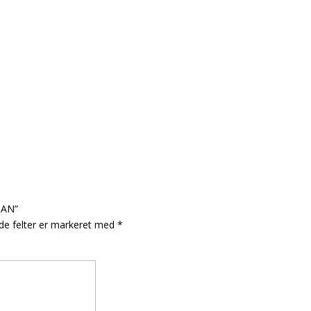
GAN”
e felter er markeret med
*