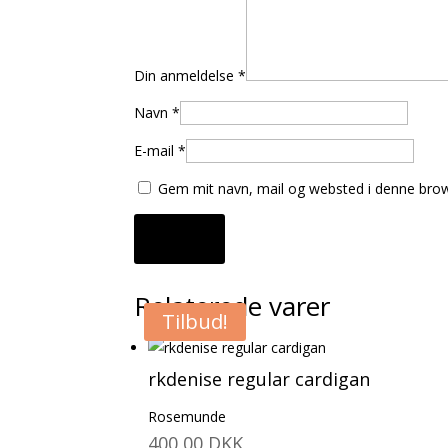
Din anmeldelse
*
Navn
*
E-mail
*
Gem mit navn, mail og websted i denne brow
Relaterede varer
Tilbud!
rkdenise regular cardigan
Rosemunde
400,00
DKK