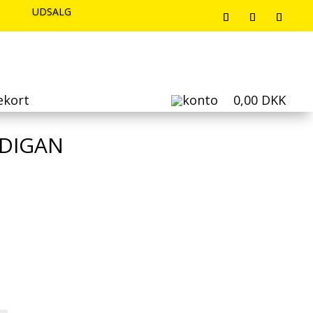
UDSALG
UDSALG
UDSALG
ekort
0,00
DKK
RDIGAN