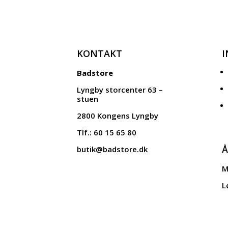
250,00 DKK.
125,00 DKK.
KONTAKT
Badstore
Lyngby storcenter 63 –
stuen
2800 Kongens Lyngby
Tlf.: 60 15 65 80
Å
butik@badstore.dk
M
L