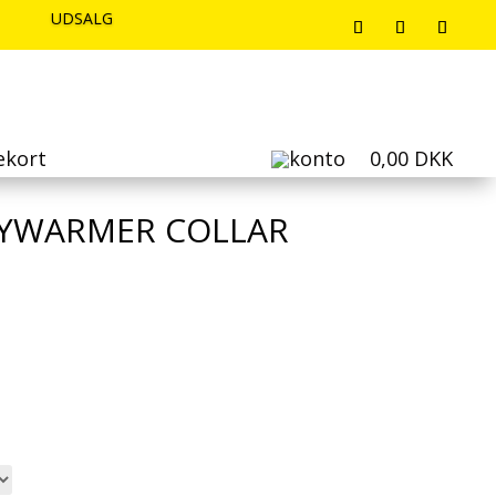
UDSALG
UDSALG
UDSALG
ekort
0,00
DKK
DYWARMER COLLAR
lle
0 DKK.