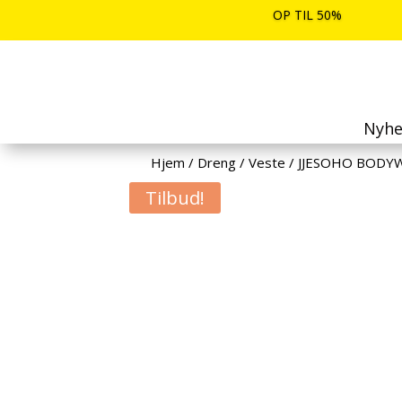
OP TIL 50%
Nyhe
Hjem
/
Dreng
/
Veste
/
JJESOHO BODY
Tilbud!