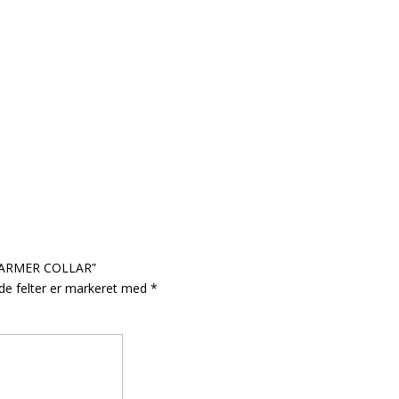
YWARMER COLLAR”
e felter er markeret med
*