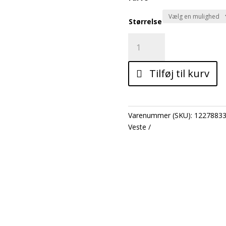
Størrelse
JJESOHO
BODYWARMER
COLLAR
Tilføj til kurv
antal
Varenummer (SKU):
1227883
Veste