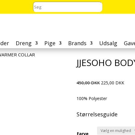
der
Dreng
Pige
Brands
Udsalg
Gav
WARMER COLLAR
JJESOHO BO
Den
Den
450,00
DKK
225,00
DKK
oprindelige
aktue
pris
pris
100% Polyester
var:
er:
450,00 DKK.
225,0
Størrelsesguide
Farve