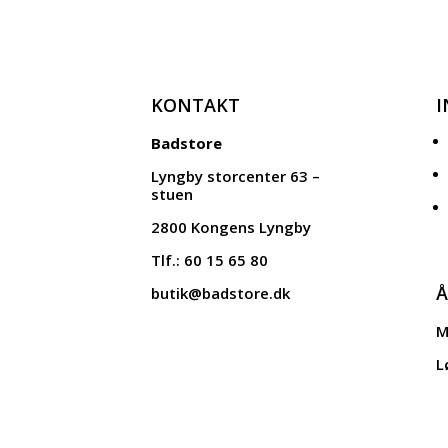
350,00 DKK.
175,00 DKK.
KONTAKT
Badstore
Lyngby storcenter 63 –
stuen
2800 Kongens Lyngby
Tlf.: 60 15 65 80
Å
butik@badstore.dk
M
L