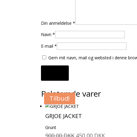
Din anmeldelse
*
Navn
*
E-mail
*
Gem mit navn, mail og websted i denne brow
Relaterede varer
Tilbud!
Tilbud!
Tilbud!
Tilbud!
GRJOE JACKET
Grunt
Den
Den
900,00
DKK
450,00
DKK