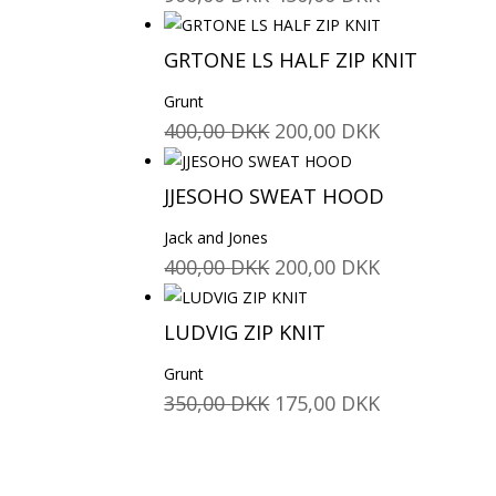
oprindelige
aktuelle
pris
pris
GRTONE LS HALF ZIP KNIT
var:
er:
Grunt
900,00 DKK.
450,00 DKK.
Den
Den
400,00
DKK
200,00
DKK
oprindelige
aktuelle
pris
pris
JJESOHO SWEAT HOOD
var:
er:
Jack and Jones
400,00 DKK.
200,00 DKK.
Den
Den
400,00
DKK
200,00
DKK
oprindelige
aktuelle
pris
pris
LUDVIG ZIP KNIT
var:
er:
Grunt
400,00 DKK.
200,00 DKK.
Den
Den
350,00
DKK
175,00
DKK
oprindelige
aktuelle
pris
pris
var:
er: