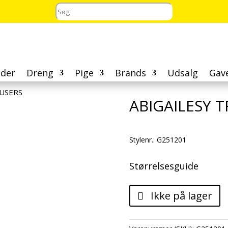
der
Dreng
Pige
Brands
Udsalg
Gav
OUSERS
ABIGAILESY 
Stylenr.: G251201
Størrelsesguide
Ikke på lager