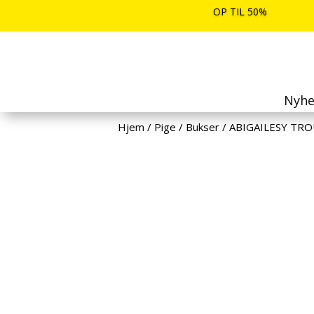
OP TIL 50%
Nyhe
Hjem
/
Pige
/
Bukser
/
ABIGAILESY TR