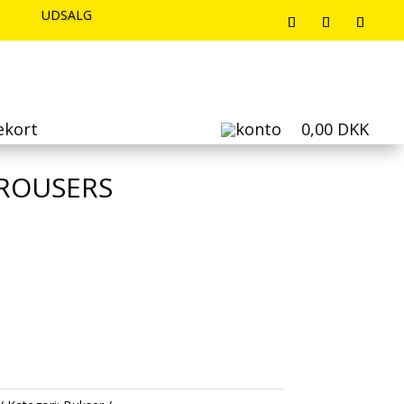
UDSALG
UDSALG
UDSALG
ekort
0,00
DKK
TROUSERS